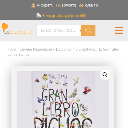
MI CUENTA
SOPORTE
CARRITO
Envío gratis a partir de 60€
Inicio
/
Librería Respetuosa y Educativa
/
Divulgativos
/ El Gran Libro
de los Bichos