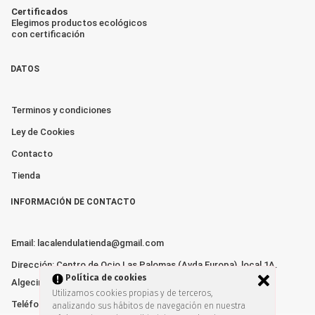
Certificados
Elegimos productos ecológicos
con certificación
DATOS
Terminos y condiciones
Ley de Cookies
Contacto
Tienda
INFORMACIÓN DE CONTACTO
Email: lacalendulatienda@gmail.com
Dirección: Centro de Ocio Las Palomas (Avda Europa), local 1A.
Política de cookies
Algeciras 11205
Utilizamos cookies propias y de terceros,
Teléfonos: Elena 610 01 02 16 // Rocío 636 24 60 42
analizando sus hábitos de navegación en nuestra