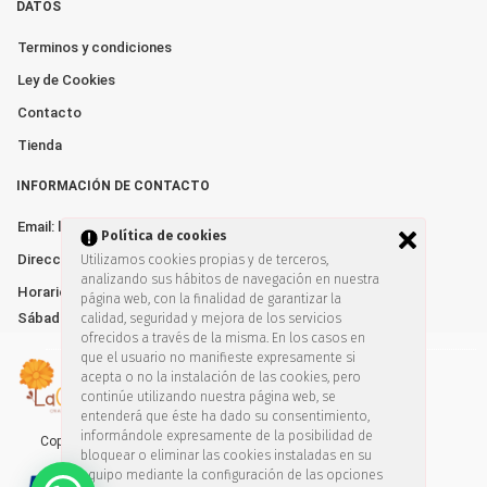
DATOS
Terminos y condiciones
Ley de Cookies
Contacto
Tienda
INFORMACIÓN DE CONTACTO
Email: lacalendulatienda@gmail.com
Política de cookies
Dirección: Av. de España nº10. Algeciras 11205
Utilizamos cookies propias y de terceros,
analizando sus hábitos de navegación en nuestra
Horarios: Lunes a Viernes de 10:00–13:30 y 17:00–20:30
página web, con la finalidad de garantizar la
Sábados de 10:00-14:00
calidad, seguridad y mejora de los servicios
ofrecidos a través de la misma. En los casos en
que el usuario no manifieste expresamente si
acepta o no la instalación de las cookies, pero
continúe utilizando nuestra página web, se
entenderá que éste ha dado su consentimiento,
informándole expresamente de la posibilidad de
Copyright © 2019. Todos los derechos reservados
bloquear o eliminar las cookies instaladas en su
equipo mediante la configuración de las opciones