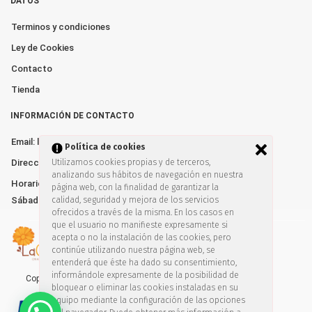
DATOS
Terminos y condiciones
Ley de Cookies
Contacto
Tienda
INFORMACIÓN DE CONTACTO
Email: lacalendulatienda@gmail.com
Política de cookies
Dirección: Av. de España nº10. Algeciras 11205
Utilizamos cookies propias y de terceros,
analizando sus hábitos de navegación en nuestra
Horarios: Lunes a Viernes de 10:00–13:30 y 17:00–20:30
página web, con la finalidad de garantizar la
Sábados de 10:00-14:00
calidad, seguridad y mejora de los servicios
ofrecidos a través de la misma. En los casos en
que el usuario no manifieste expresamente si
acepta o no la instalación de las cookies, pero
continúe utilizando nuestra página web, se
entenderá que éste ha dado su consentimiento,
informándole expresamente de la posibilidad de
Copyright © 2019. Todos los derechos reservados
bloquear o eliminar las cookies instaladas en su
equipo mediante la configuración de las opciones