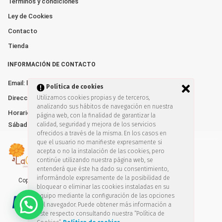
Terminos y condiciones
Ley de Cookies
Contacto
Tienda
INFORMACIÓN DE CONTACTO
Email: lacalendulatienda@gmail.com
Política de cookies
Dirección: Av. de España nº10. Algeciras 11205
Utilizamos cookies propias y de terceros,
analizando sus hábitos de navegación en nuestra
Horarios: Lunes a Viernes de 10:00–13:30 y 17:00–20:30
página web, con la finalidad de garantizar la
Sábados de 10:00-14:00
calidad, seguridad y mejora de los servicios
ofrecidos a través de la misma. En los casos en
que el usuario no manifieste expresamente si
acepta o no la instalación de las cookies, pero
continúe utilizando nuestra página web, se
entenderá que éste ha dado su consentimiento,
informándole expresamente de la posibilidad de
Copyright © 2019. Todos los derechos reservados
bloquear o eliminar las cookies instaladas en su
equipo mediante la configuración de las opciones
del navegador. Puede obtener más información a
este respecto consultando nuestra “Política de