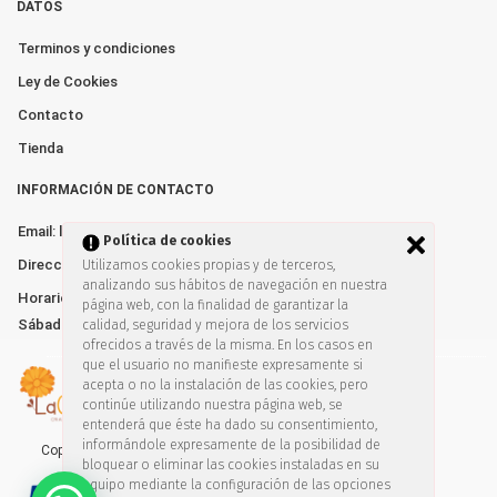
DATOS
Terminos y condiciones
Ley de Cookies
Contacto
Tienda
INFORMACIÓN DE CONTACTO
Email: lacalendulatienda@gmail.com
Política de cookies
Dirección: Av. de España nº10. Algeciras 11205
Utilizamos cookies propias y de terceros,
analizando sus hábitos de navegación en nuestra
Horarios: Lunes a Viernes de 10:00–13:30 y 17:00–20:30
página web, con la finalidad de garantizar la
Sábados de 10:00-14:00
calidad, seguridad y mejora de los servicios
ofrecidos a través de la misma. En los casos en
que el usuario no manifieste expresamente si
acepta o no la instalación de las cookies, pero
continúe utilizando nuestra página web, se
entenderá que éste ha dado su consentimiento,
informándole expresamente de la posibilidad de
Copyright © 2019. Todos los derechos reservados
bloquear o eliminar las cookies instaladas en su
equipo mediante la configuración de las opciones