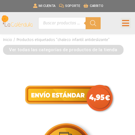
MI CUENTA
SOPORTE
CARRITO
Inicio
/ Productos etiquetados “chaleco infantil antideslizante”
Ver todas las categorías de productos de la tienda