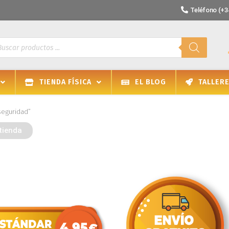
Teléfono (+34
TIENDA FÍSICA
EL BLOG
TALLER
seguridad”
tienda